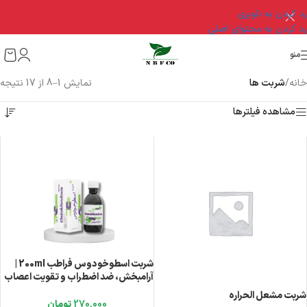
رد کردن به ناوبری
رد کردن به محتوای اصلی
منو
خانه
/
شربت ها
نمایش 1–8 از 17 نتیجه
مشاهده فیلترها
شربت اسطوخودوس فراطب 200ml |
آرامبخش، ضد اضطراب و تقویت اعصاب
شربت مشعل الحراره
270,000
تومان