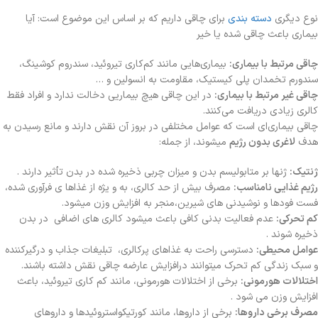
نوع دیگری
دسته بندی
برای چاقی داریم که بر اساس این موضوع است: آیا
بیماری باعث چاقی شده یا خیر
چاقی مرتبط با بیماری:
بیماری‌هایی مانند کم‌کاری تیروئید، سندروم کوشینگ،
سندورم تخمدان پلی کیستیک، مقاومت به انسولین و …
چاقی غیر مرتبط با بیماری:
در این چاقی هیچ بیماریی دخالت ندارد و افراد فقط
کالری زیادی دریافت می‌کنند.
چاقی بیماری‌ای است که عوامل مختلفی در بروز آن نقش دارند و مانع رسیدن به
هدف
لاغری بدون رژیم
میشوند، از جمله:
ژنتیک:
ژنها بر متابولیسم بدن و میزان چربی ذخیره شده در بدن تأثیر دارند .
رژیم غذایی نامناسب:
مصرف بیش از حد کالری، به و یژه از غذاها ی فرآوری شده،
فست فودها و نوشیدنی های شیرین،منجر به افزایش وزن میشود.
کم تحرکی:
عدم فعالیت بدنی کافی باعث میشود کالری های اضافی در بدن
ذخیره شوند .
عوامل محیطی:
دسترسی راحت به غذاهای پرکالری، تبلیغات جذاب و درگیرکننده
و سبک زندگی کم تحرک میتوانند درافزایش عارضه چاقی نقش داشته باشند.
اختلالات هورمونی:
برخی از اختلالات هورمونی، مانند کم کاری تیروئید، باعث
افزایش وزن می شود .
مصرف برخی داروها:
برخی از داروها، مانند کورتیکواستروئیدها و داروهای