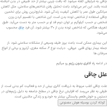
چاقی به شرایطی گفته میشود که بافت چربی بیشتر از حد طبیعی در بدن انباشته
شده باشد. این امر می‌تواند باعث تحلیل رفتن شاخص‌های سلامتی، مثل کاهش
میانگین طول عمر یا کاهش کیفیت زندگی شود. شایع‌ترین روش برای تخمین
چاقی استفاده از شاخص توده بدن است. این شاخص با تقسیم کردن وزن
شخص بر حسب کیلوگرم بر توان دوم قد او بر حسب متر به دست می‌آید. طبق
تعریف هنگامی که شاخص توده بدن از ۳۰ بیشتر شود، آن فرد
چاق
محسوب
می‌شود.
این بیماری ممکن است باعث بروز طیف وسیعی از مشکلات سلامتی شود ،از
جمله بیمار یهای قلبی عروقی، دیابت نوع ۲، سکته مغزی، آرتروز و برخی از انواع
سرطان ها
در ادامه راه
لاغری بدون رژیم
رو میگیم.
علل چاقی
علت چاقی اغلب مربوط به ذریافت کالری بیش از حد و فعالیت کم بدنی است. از
طرفی به نظر می‌رسد که افزایش نرخ چاقی در سطح جامعه به دلیل رژیم‌های در
دسترس و خوش‌طعم، وابستگی بیشتر به خودرو و زندگی ماشینی است.
کوتاه کردن بوسیله هوش مصنوعی